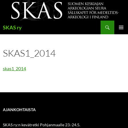
Siirry
sisältöön
Haku
SKAS ry
ENSISIJ
VALIKK
SKAS1_2014
skas1_2014
AJANKOHTAISTA
SKAS ry:n kevätretki Pohjanmaalle 23.-24.5.