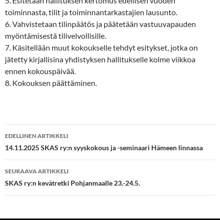
5. Esitetään hallituksen kertomus edellisen vuoden
toiminnasta, tilit ja toiminnantarkastajien lausunto.
6. Vahvistetaan tilinpäätös ja päätetään vastuuvapauden
myöntämisestä tilivelvollisille.
7. Käsitellään muut kokoukselle tehdyt esitykset, jotka on
jätetty kirjallisina yhdistyksen hallitukselle kolme viikkoa
ennen kokouspäivää.
8. Kokouksen päättäminen.
Artikkelien
EDELLINEN ARTIKKELI
selaus
14.11.2025 SKAS ry:n syyskokous ja -seminaari Hämeen linnassa
SEURAAVA ARTIKKELI
SKAS ry:n kevätretki Pohjanmaalle 23.-24.5.