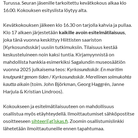
Turussa. Seuran jäsenille tarkoitettu kevätkokous alkaa klo
16.00. Kokouksen esityslista löytyy alta.
Kevätkokouksen jälkeen klo 16.30 on tarjolla kahvia ja pullaa.
Klo 17 alkaen järjestetään
kaikille avoin esitelmätilaisuus
,
joka tänä vuonna keskittyy Hiittisten saariston
(Kyrkosundsskär) uusiin tutkimuksiin. Tilaisuus kestää
keskusteluineen noin kaksi tuntia. Kirjamyynnistä on
mahdollista hankkia esimerkiksi Sagalundin museosäätiön
vuonna 2025 julkaisema teos:
Kyrkosundsskär. En maritim
knutpunkt genom tiden / Kyrkosundsskär. Merellinen solmukohta
kautta aikain
(toim. John Björkman, Georg Haggrén, Janne
Harjula & Kristian Lindroos).
Kokoukseen ja esitelmätilaisuuteen on mahdollisuus
osallistua myös etäyhteydellä. Ilmoittautumiset sähköpostitse
osoitteeseen
sihteeri[at]skas.fi
. Zoomin osallistumislinkki
lähetetään ilmoittautuneille ennen tapahtumaa.