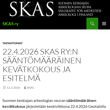
Siirry
sisältöön
Haku
SKAS ry
ENSISIJ
VALIKK
TAPAHTUMAT
22.4.2026 SKAS RY:N
SÄÄNTÖMÄÄRÄINEN
KEVÄTKOKOUS JA
ESITELMÄ
12.3.2026
SKAS
Suomen keskiajan arkeologian seuran
sääntömääräinen
kevätkokous
järjestetään keskiviikkona 22.4.2026 Geotalolla