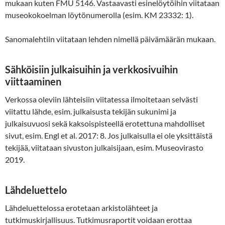
mukaan kuten FMU 5146. Vastaavasti esinelöytöihin viitataan
museokokoelman löytönumerolla (esim. KM 23332: 1).
Sanomalehtiin viitataan lehden nimellä päivämäärän mukaan.
Sähköisiin julkaisuihin ja verkkosivuihin
viittaaminen
Verkossa oleviin lähteisiin viitatessa ilmoitetaan selvästi
viitattu lähde, esim. julkaisusta tekijän sukunimi ja
julkaisuvuosi sekä kaksoispisteellä erotettuna mahdolliset
sivut, esim. Engl et al. 2017: 8. Jos julkaisulla ei ole yksittäistä
tekijää, viitataan sivuston julkaisijaan, esim. Museovirasto
2019.
Lähdeluettelo
Lähdeluettelossa erotetaan arkistolähteet ja
tutkimuskirjallisuus. Tutkimusraportit voidaan erottaa