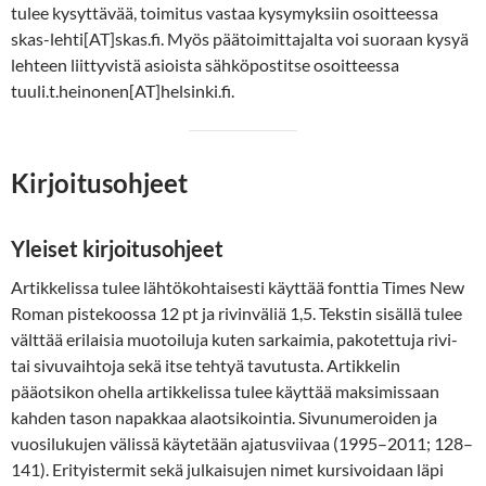
tulee kysyttävää, toimitus vastaa kysymyksiin osoitteessa
skas-lehti[AT]skas.fi. Myös päätoimittajalta voi suoraan kysyä
lehteen liittyvistä asioista sähköpostitse osoitteessa
tuuli.t.heinonen[AT]helsinki.fi.
Kirjoitusohjeet
Yleiset kirjoitusohjeet
Artikkelissa tulee lähtökohtaisesti käyttää fonttia Times New
Roman pistekoossa 12 pt ja rivinväliä 1,5. Tekstin sisällä tulee
välttää erilaisia muotoiluja kuten sarkaimia, pakotettuja rivi-
tai sivuvaihtoja sekä itse tehtyä tavutusta. Artikkelin
pääotsikon ohella artikkelissa tulee käyttää maksimissaan
kahden tason napakkaa alaotsikointia. Sivunumeroiden ja
vuosilukujen välissä käytetään ajatusviivaa (1995–2011; 128–
141). Erityistermit sekä julkaisujen nimet kursivoidaan läpi