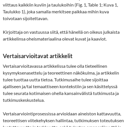
viittaus kaikkiin kuviin ja taulukoihin (Fig. 1, Table 1; Kuva 1,
Taulukko 1), joka samalla merkitsee paikkaa mihin kuva
toivotaan sijoitettavan.
Kirjoittaja on vastuussa siitä, että hänellä on oikeus julkaista
artikkelinsa oheismateriaalina olevat kuvat ja kaaviot.
Vertaisarvioitavat artikkelit
Vertaisarvioitavassa artikkelissa tulee olla tieteellinen
kysymyksenasettelu ja teoreettinen näkökulma, ja artikkelin
tulee tuottaa uutta tietoa. Tutkimusaihe tulee sijoittaa
ajalliseen ja/tai temaattiseen kontekstiin ja sen käsittelyssä
tulee seurata kotimaisen ohella kansainvälistä tutkimusta ja
tutkimuskeskustelua.
Vertaisarviointiprosessissa arvioidaan aineiston kattavuutta,
teoreettisen viitekehyksen hallintaa, tutkimuksen toteutuksen