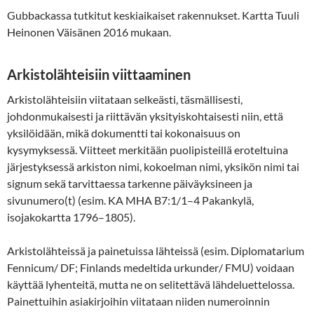
Gubbackassa tutkitut keskiaikaiset rakennukset. Kartta Tuuli
Heinonen Väisänen 2016 mukaan.
Arkistolähteisiin viittaaminen
Arkistolähteisiin viitataan selkeästi, täsmällisesti,
johdonmukaisesti ja riittävän yksityiskohtaisesti niin, että
yksilöidään, mikä dokumentti tai kokonaisuus on
kysymyksessä. Viitteet merkitään puolipisteillä eroteltuina
järjestyksessä arkiston nimi, kokoelman nimi, yksikön nimi tai
signum sekä tarvittaessa tarkenne päiväyksineen ja
sivunumero(t) (esim. KA MHA B7:1/1–4 Pakankylä,
isojakokartta 1796–1805).
Arkistolähteissä ja painetuissa lähteissä (esim. Diplomatarium
Fennicum/ DF; Finlands medeltida urkunder/ FMU) voidaan
käyttää lyhenteitä, mutta ne on selitettävä lähdeluettelossa.
Painettuihin asiakirjoihin viitataan niiden numeroinnin