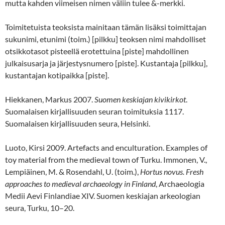
mutta kahden viimeisen nimen väliin tulee &-merkki.
Toimitetuista teoksista mainitaan tämän lisäksi toimittajan
sukunimi, etunimi (toim.) [pilkku] teoksen nimi mahdolliset
otsikkotasot pisteellä erotettuina [piste] mahdollinen
julkaisusarja ja järjestysnumero [piste]. Kustantaja [pilkku],
kustantajan kotipaikka [piste].
Hiekkanen, Markus 2007.
Suomen keskiajan kivikirkot
.
Suomalaisen kirjallisuuden seuran toimituksia 1117.
Suomalaisen kirjallisuuden seura, Helsinki.
Luoto, Kirsi 2009. Artefacts and enculturation. Examples of
toy material from the medieval town of Turku. Immonen, V.,
Lempiäinen, M. & Rosendahl, U. (toim.),
Hortus novus. Fresh
approaches to medieval archaeology in Finland
, Archaeologia
Medii Aevi Finlandiae XIV. Suomen keskiajan arkeologian
seura, Turku, 10–20.