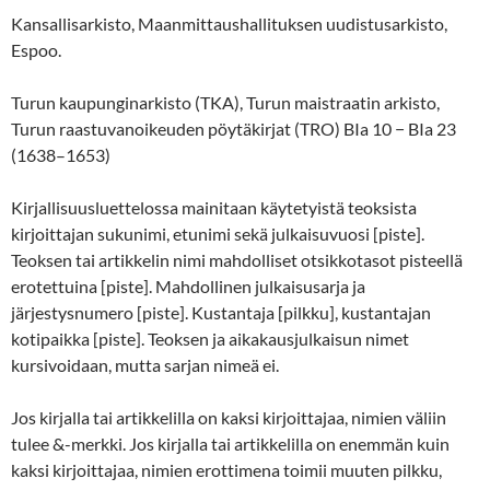
Kansallisarkisto, Maanmittaushallituksen uudistusarkisto,
Espoo.
Turun kaupunginarkisto (TKA), Turun maistraatin arkisto,
Turun raastuvanoikeuden pöytäkirjat (TRO) BIa 10 − BIa 23
(1638–1653)
Kirjallisuusluettelossa mainitaan käytetyistä teoksista
kirjoittajan sukunimi, etunimi sekä julkaisuvuosi [piste].
Teoksen tai artikkelin nimi mahdolliset otsikkotasot pisteellä
erotettuina [piste]. Mahdollinen julkaisusarja ja
järjestysnumero [piste]. Kustantaja [pilkku], kustantajan
kotipaikka [piste]. Teoksen ja aikakausjulkaisun nimet
kursivoidaan, mutta sarjan nimeä ei.
Jos kirjalla tai artikkelilla on kaksi kirjoittajaa, nimien väliin
tulee &-merkki. Jos kirjalla tai artikkelilla on enemmän kuin
kaksi kirjoittajaa, nimien erottimena toimii muuten pilkku,