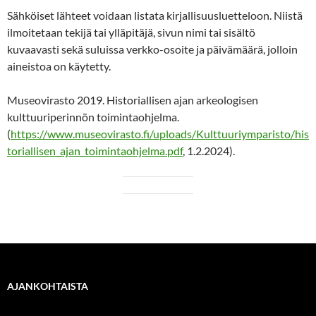
Sähköiset lähteet voidaan listata kirjallisuusluetteloon. Niistä
ilmoitetaan tekijä tai ylläpitäjä, sivun nimi tai sisältö
kuvaavasti sekä suluissa verkko-osoite ja päivämäärä, jolloin
aineistoa on käytetty.
Museovirasto 2019. Historiallisen ajan arkeologisen
kulttuuriperinnön toimintaohjelma.
(
https://www.museovirasto.fi/uploads/Kulttuuriymparisto/his
toriallisen_ajan_toimintaohjelma.pdf
, 1.2.2024).
AJANKOHTAISTA