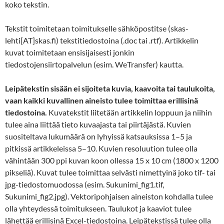
koko tekstin.
Tekstit toimitetaan toimitukselle sähköpostitse (skas-
lehti[AT]skas.fi) tekstitiedostoina (.doc tai .rtf). Artikkelin
kuvat toimitetaan ensisijaisesti jonkin
tiedostojensiirtopalvelun (esim. WeTransfer) kautta.
Leipätekstin sisään ei sijoiteta kuvia, kaavoita tai taulukoita,
vaan kaikki kuvallinen aineisto tulee toimittaa erillisinä
tiedostoina.
Kuvatekstit liitetään artikkelin loppuun ja niihin
tulee aina liittää tieto kuvaajasta tai piirtäjästä. Kuvien
suositeltava lukumäärä on lyhyissä katsauksissa 1–5 ja
pitkissä artikkeleissa 5–10. Kuvien resoluution tulee olla
vähintään 300 ppi kuvan koon ollessa 15 x 10 cm (1800 x 1200
pikseliä). Kuvat tulee toimittaa selvästi nimettyinä joko tif- tai
jpg-tiedostomuodossa (esim. Sukunimi_fig1.tif,
Sukunimi_fig2.jpg). Vektoripohjaisen aineiston kohdalla tulee
olla yhteydessä toimitukseen. Taulukot ja kaaviot tulee
lähettää erillisinä Excel-tiedostoina. Leipätekstissä tulee olla