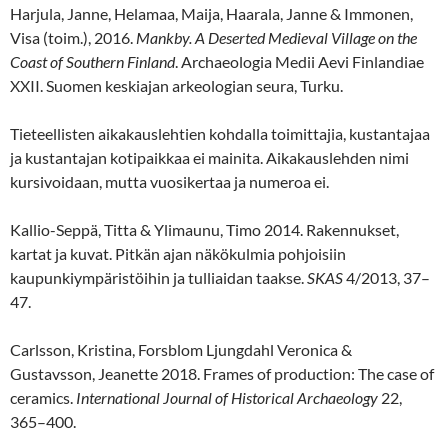
Harjula, Janne, Helamaa, Maija, Haarala, Janne & Immonen,
Visa (toim.), 2016.
Mankby. A Deserted Medieval Village on the
Coast of Southern Finland
. Archaeologia Medii Aevi Finlandiae
XXII. Suomen keskiajan arkeologian seura, Turku.
Tieteellisten aikakauslehtien kohdalla toimittajia, kustantajaa
ja kustantajan kotipaikkaa ei mainita. Aikakauslehden nimi
kursivoidaan, mutta vuosikertaa ja numeroa ei.
Kallio-Seppä, Titta & Ylimaunu, Timo 2014. Rakennukset,
kartat ja kuvat. Pitkän ajan näkökulmia pohjoisiin
kaupunkiympäristöihin ja tulliaidan taakse.
SKAS
4/2013, 37–
47.
Carlsson, Kristina, Forsblom Ljungdahl Veronica &
Gustavsson, Jeanette 2018. Frames of production: The case of
ceramics.
International Journal of Historical Archaeology
22,
365–400.