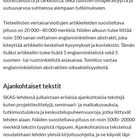
luotettavuutta ja tarkkuutta, sekä tulosten omaperäisyyttä ja
uutuusarvoa suhteessa aiempaan tutkimukseen.
Tieteellisten vertaisarvioitujen artikkeleiden suositeltava
pituus on 20 000–40 000 merkkiä. Niiden alkuun tulee liittää
noin 100 sanan mittainen englanninkielinen abstrakti, joka
kiteyttää artikkelin keskeiset kysymykset ja kontekstin. Tämän
lisäksi artikkeliin tulee lisätä 5 englanninkielistä sekä 5
suomen- tai ruotsinkielistä asiasanaa. Toimitus vastaa
englanninkielisten abstraktien oikeakielisyydestä.
Ajankohtaiset tekstit
SKAS-lehdessä julkaistaan erilaisia ajankohtaisia tekstejä
kuten projektiesittelyjä, seminaari- ja matkakuvauksia,
tutkimustuloksia ja keskustelupuheenvuoroja, jotka liittyvät
lehden alaan. Näiden suositeltava pituus on noin 5000–20000
merkkiä tekstin tyypistä riippuen. Ajankohtaisissa teksteissä
noudatetaan lehden yleisiä kirjoitusohjeita, ja ne käyvät läpi