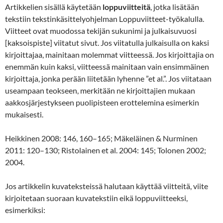
Artikkelien sisällä käytetään
loppuviitteitä
, jotka lisätään
tekstiin tekstinkäsittelyohjelman Loppuviitteet-työkalulla.
Viitteet ovat muodossa tekijän sukunimi ja julkaisuvuosi
[kaksoispiste] viitatut sivut. Jos viitatulla julkaisulla on kaksi
kirjoittajaa, mainitaan molemmat viitteessä. Jos kirjoittajia on
enemmän kuin kaksi, viitteessä mainitaan vain ensimmäinen
kirjoittaja, jonka perään liitetään lyhenne ”et al.”. Jos viitataan
useampaan teokseen, merkitään ne kirjoittajien mukaan
aakkosjärjestykseen puolipisteen erottelemina esimerkin
mukaisesti.
Heikkinen 2008: 146, 160–165; Mäkeläinen & Nurminen
2011: 120–130; Ristolainen et al. 2004: 145; Tolonen 2002;
2004.
Jos artikkelin kuvateksteissä halutaan käyttää viitteitä, viite
kirjoitetaan suoraan kuvatekstiin eikä loppuviitteeksi,
esimerkiksi: