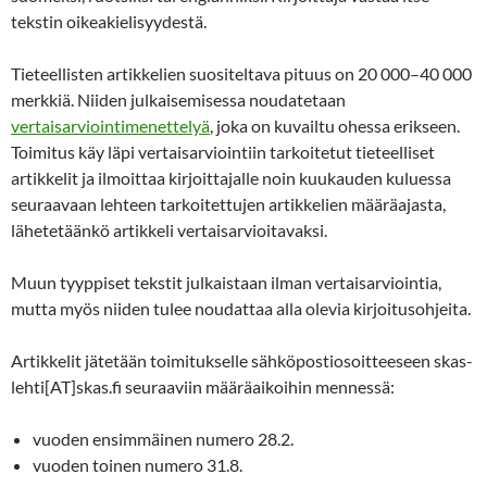
tekstin oikeakielisyydestä.
Tieteellisten artikkelien suositeltava pituus on 20 000–40 000
merkkiä. Niiden julkaisemisessa noudatetaan
vertaisarviointimenettelyä
, joka on kuvailtu ohessa erikseen.
Toimitus käy läpi vertaisarviointiin tarkoitetut tieteelliset
artikkelit ja ilmoittaa kirjoittajalle noin kuukauden kuluessa
seuraavaan lehteen tarkoitettujen artikkelien määräajasta,
lähetetäänkö artikkeli vertaisarvioitavaksi.
Muun tyyppiset tekstit julkaistaan ilman vertaisarviointia,
mutta myös niiden tulee noudattaa alla olevia kirjoitusohjeita.
Artikkelit jätetään toimitukselle sähköpostiosoitteeseen skas-
lehti[AT]skas.fi seuraaviin määräaikoihin mennessä:
vuoden ensimmäinen numero 28.2.
vuoden toinen numero 31.8.