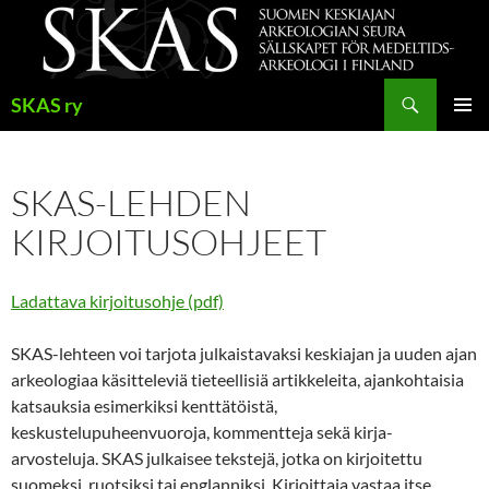
Siirry
sisältöön
Haku
SKAS ry
ENSISIJ
VALIKK
SKAS-LEHDEN
KIRJOITUSOHJEET
Ladattava kirjoitusohje (pdf)
SKAS-lehteen voi tarjota julkaistavaksi keskiajan ja uuden ajan
arkeologiaa käsitteleviä tieteellisiä artikkeleita, ajankohtaisia
katsauksia esimerkiksi kenttätöistä,
keskustelupuheenvuoroja, kommentteja sekä kirja-
arvosteluja. SKAS julkaisee tekstejä, jotka on kirjoitettu
suomeksi, ruotsiksi tai englanniksi. Kirjoittaja vastaa itse