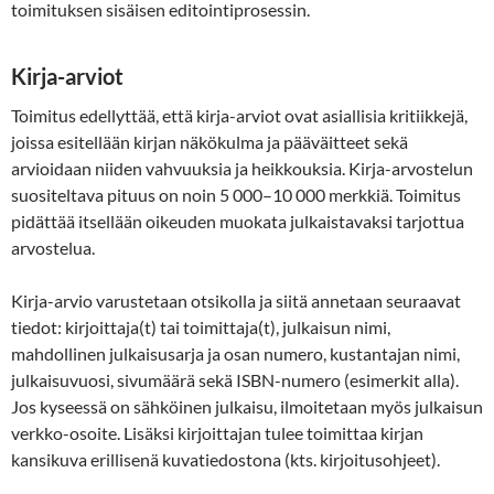
toimituksen sisäisen editointiprosessin.
Kirja-arviot
Toimitus edellyttää, että kirja-arviot ovat asiallisia kritiikkejä,
joissa esitellään kirjan näkökulma ja pääväitteet sekä
arvioidaan niiden vahvuuksia ja heikkouksia. Kirja-arvostelun
suositeltava pituus on noin 5 000–10 000 merkkiä. Toimitus
pidättää itsellään oikeuden muokata julkaistavaksi tarjottua
arvostelua.
Kirja-arvio varustetaan otsikolla ja siitä annetaan seuraavat
tiedot: kirjoittaja(t) tai toimittaja(t), julkaisun nimi,
mahdollinen julkaisusarja ja osan numero, kustantajan nimi,
julkaisuvuosi, sivumäärä sekä ISBN-numero (esimerkit alla).
Jos kyseessä on sähköinen julkaisu, ilmoitetaan myös julkaisun
verkko-osoite. Lisäksi kirjoittajan tulee toimittaa kirjan
kansikuva erillisenä kuvatiedostona (kts. kirjoitusohjeet).