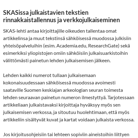
SKASissa julkaistavien tekstien
rinnakkaistallennus ja verkkojulkaiseminen
SKAS-lehti antaa kirjoittajille oikeuden tallentaa omat
artikkelinsa ja muut tekstinsä sähköisessä muodossa julkisiin
yhteisöpalveluihin (esim. Academia.edu, ResearchGate) sekä
esimerkiksi yliopistojen omiin sähköisiin julkaisuarkistoihin
välittömästi painetun lehden julkaisemisen jälkeen.
Lehden kaikki numerot tullaan julkaisemaan
kokonaisuudessaan sähköisessä muodossa avoimesti
saataville Suomen keskiajan arkeologian seuran toimesta
lehden seuraavan painetun numeron ilmestyttyä. Tarjotessaan
artikkeliaan julkaistavaksi kirjoittaja hyväksyy myös sen
julkaisemisen verkossa, ja sitoutuu huolehtimaan, että myös
artikkeliin sisältyvät kuvat ja kartat voidaan julkaista verkossa.
Jos kirjoitusohjeisiin tai lehteen sopiviin aineistoihin liittyen