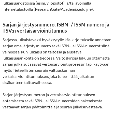
julkaisuarkistoissa (esim. yliopistot) ja/tai avoimilla
internetalustoilla (ResearchGate/Academia.edu jne).
Sarjan järjestysnumero, ISBN- / ISSN-numero ja
TSV:n vertaisarviointitunnus
Sarjassa julkaistavaksi hyväksytylle käsikirjoitukselle annetaan
sarjan oma järjestysnumero sekä ISBN- ja ISSN-numerot siinä
vaiheessa, kun julkaisu on taitossa ja alustava
julkaisuajankohta on tiedossa. Väitöskirjoja lukuun ottamatta
sarjan julkaisut saavat vertaisarviointiprosessin läpi käytyään
myös Tieteellisten seurain valtuuskunnan
vertaisarviointitunnuksen, joka tulee liittää julkaisun
sisäkanteen taittovaiheessa.
Sarjan järjestysnumeron ja vertaisarviointitunnuksen
antamisesta sekä ISBN- ja ISSN-numeroiden hakemisesta
vastaavat sarjan päätoimittaja ja seuran julkaisuvastaava.