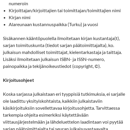
numeroin
Kirjoittajan/kirjoittajien tai toimittajan/toimittajien nimi
Kirjan nimi
Alareunaan kustannuspaikka (Turku) ja vuosi
Sisäkannen kääntöpuolella ilmoitetaan kirjan kustantaja(t),
sarjan toimituskunta (tiedot sarjan päätoimittajalta), ko.
julkaisun mahdolliset toimittajat, kielentarkastaja ja taittaja.
Lisäksi ilmoitetaan julkaisun ISBN- ja ISSN-numero,
painopaikka ja tekijänoikeustiedot (copyright, ©).
Kirjoitusohjeet
Koska sarjassa julkaistaan eri tyyppisiä tutkimuksia, ei sarjalle
ole laadittu yksityiskohtaista, kaikkiin julkaistaviin
käsikirjoituksiin sovellettavaa kirjoitusohjetta. Tarvittaessa
tarkempia ohjeita esimerkiksi käytettävään
viittausjärjestelmään ja lähdeluettelon laadintaan voi pyytää
sarjan päätoimittajalta tai seuran julkaisuvastaavalta.