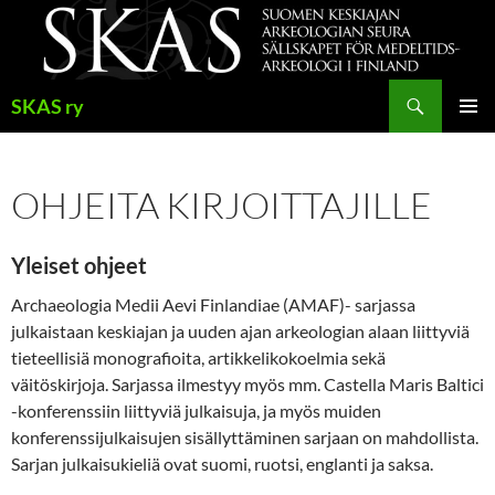
Siirry
sisältöön
Haku
SKAS ry
ENSISIJ
VALIKK
OHJEITA KIRJOITTAJILLE
Yleiset ohjeet
Archaeologia Medii Aevi Finlandiae (AMAF)- sarjassa
julkaistaan keskiajan ja uuden ajan arkeologian alaan liittyviä
tieteellisiä monografioita, artikkelikokoelmia sekä
väitöskirjoja. Sarjassa ilmestyy myös mm. Castella Maris Baltici
-konferenssiin liittyviä julkaisuja, ja myös muiden
konferenssijulkaisujen sisällyttäminen sarjaan on mahdollista.
Sarjan julkaisukieliä ovat suomi, ruotsi, englanti ja saksa.