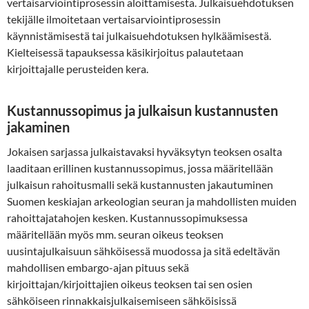
vertaisarviointiprosessin aloittamisesta. Julkaisuehdotuksen
tekijälle ilmoitetaan vertaisarviointiprosessin
käynnistämisestä tai julkaisuehdotuksen hylkäämisestä.
Kielteisessä tapauksessa käsikirjoitus palautetaan
kirjoittajalle perusteiden kera.
Kustannussopimus ja julkaisun kustannusten
jakaminen
Jokaisen sarjassa julkaistavaksi hyväksytyn teoksen osalta
laaditaan erillinen kustannussopimus, jossa määritellään
julkaisun rahoitusmalli sekä kustannusten jakautuminen
Suomen keskiajan arkeologian seuran ja mahdollisten muiden
rahoittajatahojen kesken. Kustannussopimuksessa
määritellään myös mm. seuran oikeus teoksen
uusintajulkaisuun sähköisessä muodossa ja sitä edeltävän
mahdollisen embargo-ajan pituus sekä
kirjoittajan/kirjoittajien oikeus teoksen tai sen osien
sähköiseen rinnakkaisjulkaisemiseen sähköisissä