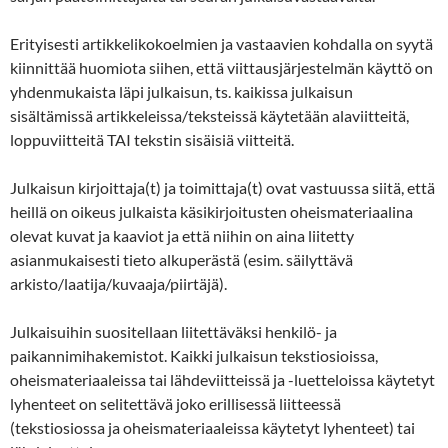
Erityisesti artikkelikokoelmien ja vastaavien kohdalla on syytä
kiinnittää huomiota siihen, että viittausjärjestelmän käyttö on
yhdenmukaista läpi julkaisun, ts. kaikissa julkaisun
sisältämissä artikkeleissa/teksteissä käytetään alaviitteitä,
loppuviitteitä TAI tekstin sisäisiä viitteitä.
Julkaisun kirjoittaja(t) ja toimittaja(t) ovat vastuussa siitä, että
heillä on oikeus julkaista käsikirjoitusten oheismateriaalina
olevat kuvat ja kaaviot ja että niihin on aina liitetty
asianmukaisesti tieto alkuperästä (esim. säilyttävä
arkisto/laatija/kuvaaja/piirtäjä).
Julkaisuihin suositellaan liitettäväksi henkilö- ja
paikannimihakemistot. Kaikki julkaisun tekstiosioissa,
oheismateriaaleissa tai lähdeviitteissä ja -luetteloissa käytetyt
lyhenteet on selitettävä joko erillisessä liitteessä
(tekstiosiossa ja oheismateriaaleissa käytetyt lyhenteet) tai