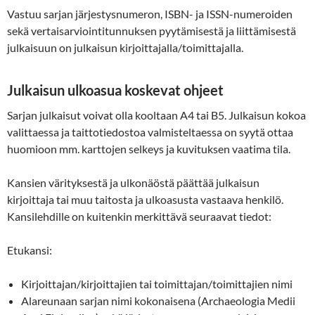
Vastuu sarjan järjestysnumeron, ISBN- ja ISSN-numeroiden
sekä vertaisarviointitunnuksen pyytämisestä ja liittämisestä
julkaisuun on julkaisun kirjoittajalla/toimittajalla.
Julkaisun ulkoasua koskevat ohjeet
Sarjan julkaisut voivat olla kooltaan A4 tai B5. Julkaisun kokoa
valittaessa ja taittotiedostoa valmisteltaessa on syytä ottaa
huomioon mm. karttojen selkeys ja kuvituksen vaatima tila.
Kansien värityksestä ja ulkonäöstä päättää julkaisun
kirjoittaja tai muu taitosta ja ulkoasusta vastaava henkilö.
Kansilehdille on kuitenkin merkittävä seuraavat tiedot:
Etukansi:
Kirjoittajan/kirjoittajien tai toimittajan/toimittajien nimi
Alareunaan sarjan nimi kokonaisena (Archaeologia Medii