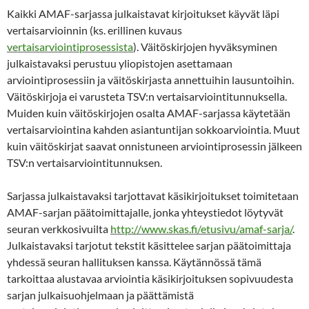
Kaikki AMAF-sarjassa julkaistavat kirjoitukset käyvät läpi
vertaisarvioinnin (ks. erillinen kuvaus
vertaisarviointiprosessista
). Väitöskirjojen hyväksyminen
julkaistavaksi perustuu yliopistojen asettamaan
arviointiprosessiin ja väitöskirjasta annettuihin lausuntoihin.
Väitöskirjoja ei varusteta TSV:n vertaisarviointitunnuksella.
Muiden kuin väitöskirjojen osalta AMAF-sarjassa käytetään
vertaisarviointina kahden asiantuntijan sokkoarviointia. Muut
kuin väitöskirjat saavat onnistuneen arviointiprosessin jälkeen
TSV:n vertaisarviointitunnuksen.
Sarjassa julkaistavaksi tarjottavat käsikirjoitukset toimitetaan
AMAF-sarjan päätoimittajalle, jonka yhteystiedot löytyvät
seuran verkkosivuilta
http://www.skas.fi/etusivu/amaf-sarja/
.
Julkaistavaksi tarjotut tekstit käsittelee sarjan päätoimittaja
yhdessä seuran hallituksen kanssa. Käytännössä tämä
tarkoittaa alustavaa arviointia käsikirjoituksen sopivuudesta
sarjan julkaisuohjelmaan ja päättämistä