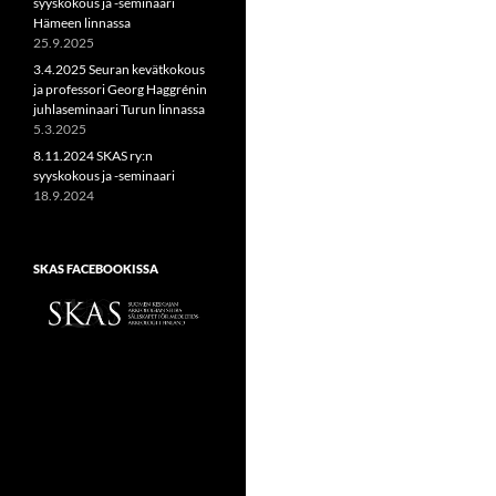
syyskokous ja -seminaari
Hämeen linnassa
25.9.2025
3.4.2025 Seuran kevätkokous
ja professori Georg Haggrénin
juhlaseminaari Turun linnassa
5.3.2025
8.11.2024 SKAS ry:n
syyskokous ja -seminaari
18.9.2024
SKAS FACEBOOKISSA