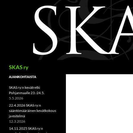
Siirry
sisältöön
Haku
SKAS ry
AJANKOHTAISTA
SKAS ry:n kevätretki
Pohjanmaalle 23.-24.5.
5.5.2026
22.4.2026 SKAS ry:n
sääntömääräinen kevätkokous
ja esitelmä
12.3.2026
14.11.2025 SKAS ry:n