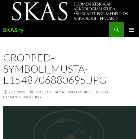
Siirry
sisältöön
Haku
SKAS ry
ENSISIJ
VALIKK
CROPPED-
SYMBOLI_MUSTA-
E1548706880695.JPG
28.1.2019
512 × 512
CROPPED-SYMBOLI_MUSTA-
E1548706880695.JPG