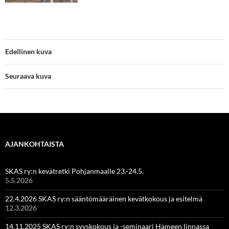
Edellinen kuva
Seuraava kuva
AJANKOHTAISTA
SKAS ry:n kevätretki Pohjanmaalle 23.-24.5.
5.5.2026
22.4.2026 SKAS ry:n sääntömääräinen kevätkokous ja esitelmä
12.3.2026
14.11.2025 SKAS ry:n syyskokous ja -seminaari Hämeen linnassa