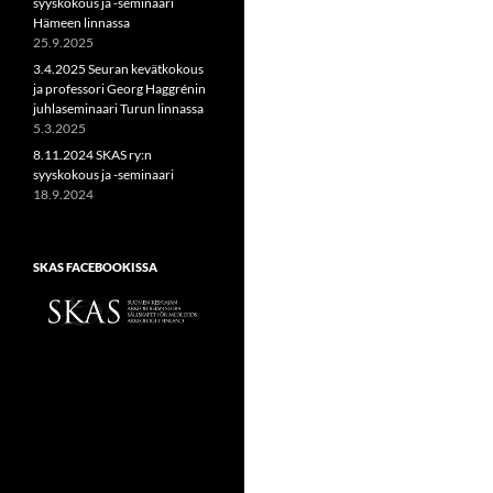
syyskokous ja -seminaari
Hämeen linnassa
25.9.2025
3.4.2025 Seuran kevätkokous
ja professori Georg Haggrénin
juhlaseminaari Turun linnassa
5.3.2025
8.11.2024 SKAS ry:n
syyskokous ja -seminaari
18.9.2024
SKAS FACEBOOKISSA