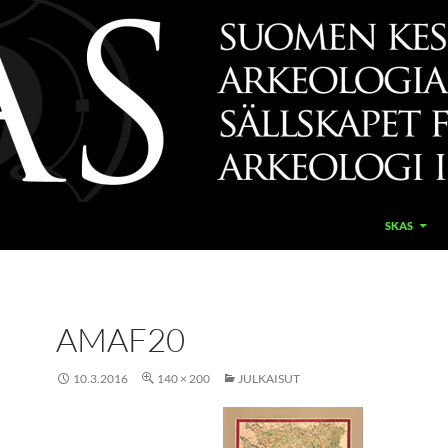
SKAS
AMAF20
10.3.2016
140 × 200
JULKAISUT