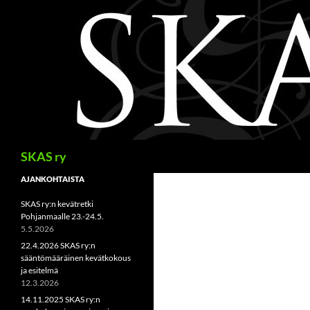
Siirry
sisältöön
Haku
SKAS ry
AJANKOHTAISTA
SKAS ry:n kevätretki
Pohjanmaalle 23.-24.5.
5.5.2026
22.4.2026 SKAS ry:n
sääntömääräinen kevätkokous
ja esitelmä
12.3.2026
14.11.2025 SKAS ry:n