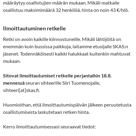
määräytyy osallistujien määrän mukaan. Mikäli matkalle
osallistuu maksimimäärä 32 henkilöä, hinta on noin 43 €/hlö.
Ilmoittautuminen retkelle
Retki on avoin kaikille kiinnostuneille. Mikäli lähtijöitä on
enemmän kuin bussissa paikkoja, laitamme etusijalle SKAS:n
jäsenet. Todennäköisesti kaikki halukkaat kuitenkin mahtuvat
mukaan.
Sitovat ilmoittautumiset retkelle perjantaihin 18.8.
mennessä
seuran sihteerille Siiri Tuomenojalle,
sihteeri[at]skas.fi.
Huomioithan, että ilmoittautumispäivän jälkeen peruutetusta
osallistumisesta laskutetaan retken hinta.
Kerro ilmoittautumisessasi seuraavat tiedot: