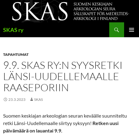
Siirry
sisältöön
Haku
SKAS ry
ENSISIJ
VALIKK
TAPAHTUMAT
9.9. SKAS RY:N SYYSRETKI
LÄNSI-UUDELLEMAALLE
RAASEPORIIN
23.3.2023
SKAS
Suomen keskiajan arkeologian seuran keväälle suunniteltu
retki Länsi-Uudellemaalle siirtyy syksyyn!
Retken uusi
päivämäärä on lauantai 9.9.