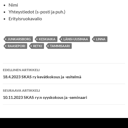
Nimi
Yhteystiedot (s-posti ja puh.)
Erityisruokavalio
JUNKARSBORG
KESKIAIKA
LÄNSI-UUSIMAA
LINNA
RAASEPORI
RETKI
TAMMISAARI
Artikkelien
EDELLINEN ARTIKKELI
selaus
18.4.2023 SKAS ry kevätkokous ja -esitelmä
SEURAAVA ARTIKKELI
10.11.2023 SKAS ry:n syyskokous ja -seminaari