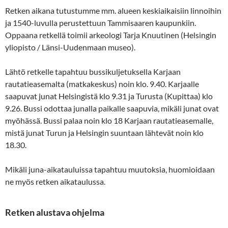
Retken aikana tutustumme mm. alueen keskiaikaisiin linnoihin
ja 1540-luvulla perustettuun Tammisaaren kaupunkiin.
Oppaana retkellä toimii arkeologi Tarja Knuutinen (Helsingin
yliopisto / Länsi-Uudenmaan museo).
Lähtö retkelle tapahtuu bussikuljetuksella Karjaan
rautatieasemalta (matkakeskus) noin klo. 9.40. Karjaalle
saapuvat junat Helsingistä klo 9.31 ja Turusta (Kupittaa) klo
9.26. Bussi odottaa junalla paikalle saapuvia, mikäli junat ovat
myöhässä. Bussi palaa noin klo 18 Karjaan rautatieasemalle,
mistä junat Turun ja Helsingin suuntaan lähtevät noin klo
18.30.
Mikäli juna-aikatauluissa tapahtuu muutoksia, huomioidaan
ne myös retken aikataulussa.
Retken alustava ohjelma