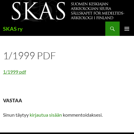
Siirry
sisältöön
Haku
SKAS ry
ENSISIJ
VALIKK
1/1999 PDF
1/1999 pdf
VASTAA
Sinun täytyy
kirjautua sisään
kommentoidaksesi.