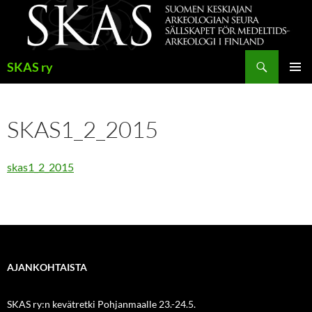
Siirry
sisältöön
Haku
SKAS ry
ENSISIJ
VALIKK
SKAS1_2_2015
skas1_2_2015
AJANKOHTAISTA
SKAS ry:n kevätretki Pohjanmaalle 23.-24.5.