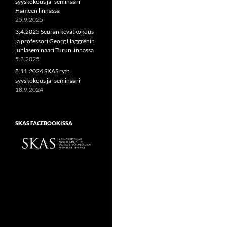
syyskokous ja -seminaari
Hämeen linnassa
25.9.2025
3.4.2025 Seuran kevätkokous
ja professori Georg Haggrénin
juhlaseminaari Turun linnassa
5.3.2025
8.11.2024 SKAS ry:n
syyskokous ja -seminaari
18.9.2024
SKAS FACEBOOKISSA