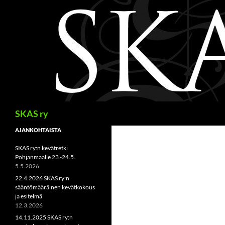
Siirry
sisältöön
Haku
SKAS ry
AJANKOHTAISTA
SKAS ry:n kevätretki
Pohjanmaalle 23.-24.5.
5.5.2026
22.4.2026 SKAS ry:n
sääntömääräinen kevätkokous
ja esitelmä
12.3.2026
14.11.2025 SKAS ry:n