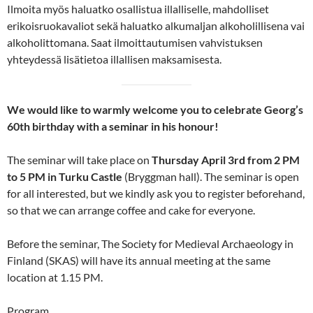
Ilmoita myös haluatko osallistua illalliselle, mahdolliset
erikoisruokavaliot sekä haluatko alkumaljan alkoholillisena vai
alkoholittomana. Saat ilmoittautumisen vahvistuksen
yhteydessä lisätietoa illallisen maksamisesta.
We would like to warmly welcome you to celebrate Georg’s
60th birthday with a seminar in his honour!
The seminar will take place on
Thursday April 3rd from 2 PM
to 5 PM in Turku Castle
(Bryggman hall). The seminar is open
for all interested, but we kindly ask you to register beforehand,
so that we can arrange coffee and cake for everyone.
Before the seminar, The Society for Medieval Archaeology in
Finland (SKAS) will have its annual meeting at the same
location at 1.15 PM.
Program