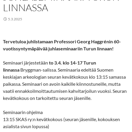
LINNASSA
5.3.2025
Tervetuloa juhlistamaan Professori Georg Haggrénin 60-
vuotissyntymäpäivää juhlaseminaariin Turun linnaan!
Seminaari järjestetään
to 3.4. klo 14-17 Turun
linnassa
Bryggman-salissa. Seminaaria edeltää Suomen
keskiajan arkeologian seuran kevätkokous klo 13:15 samassa
paikassa. Seminaari on avoin kaikille kiinnostuneille, mutta
vaatii ennakkoilmoittautumisen kahvitarjoilun vuoksi. Seuran
kevätkokous on tarkoitettu seuran jäsenille.
Seminaarin ohjelma
13:15 SKAS ry:n kevätkokous (seuran jäsenille, kokouksen
asialista sivun lopussa)