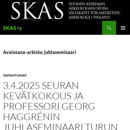
Siirry
sisältöön
Haku
SKAS ry
ENSISIJ
VALIKK
Avainsana-arkisto: juhlaseminaari
TAPAHTUMAT
3.4.2025 SEURAN
KEVÄTKOKOUS JA
PROFESSORI GEORG
HAGGRÉNIN
JUHLASEMINAARI TURUN