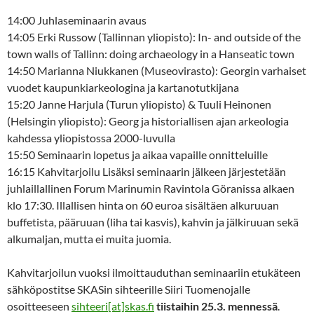
14:00 Juhlaseminaarin avaus
14:05 Erki Russow (Tallinnan yliopisto): In- and outside of the
town walls of Tallinn: doing archaeology in a Hanseatic town
14:50 Marianna Niukkanen (Museovirasto): Georgin varhaiset
vuodet kaupunkiarkeologina ja kartanotutkijana
15:20 Janne Harjula (Turun yliopisto) & Tuuli Heinonen
(Helsingin yliopisto): Georg ja historiallisen ajan arkeologia
kahdessa yliopistossa 2000-luvulla
15:50 Seminaarin lopetus ja aikaa vapaille onnitteluille
16:15 Kahvitarjoilu Lisäksi seminaarin jälkeen järjestetään
juhlaillallinen Forum Marinumin Ravintola Göranissa alkaen
klo 17:30. Illallisen hinta on 60 euroa sisältäen alkuruuan
buffetista, pääruuan (liha tai kasvis), kahvin ja jälkiruuan sekä
alkumaljan, mutta ei muita juomia.
Kahvitarjoilun vuoksi ilmoittauduthan seminaariin etukäteen
sähköpostitse SKASin sihteerille Siiri Tuomenojalle
osoitteeseen
sihteeri[at]skas.fi
tiistaihin 25.3. mennessä
.