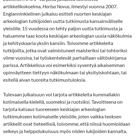
artikkelikokoelma,
Hortus Novus
, ilmestyi vuonna 2007.
Englanninkielinen julkaisu esitteli nuorten keskiajan
arkeologian tutkijoiden uutta tutkimusta kansainväliselle
yleisölle. 15 vuodessa on tehty paljon uutta tutkimusta ja
haluamme taas koota keskiajan arkeologian uusia näkökulmia
ja kehityskaaria yksiin kansiin. Toivomme artikkeleita
tutkijoilta, jotka ovat valmistuneet maisteriksi tai tohtoriksi
viime vuosina, tai työskentelevät parhaillaan väitöskirjansa
parissa. Artikkelissa voi esimerkiksi syventyä aikaisemman
opinnäytteen tiettyyn näkökulmaan tai yksityiskohtaan, tai
esitellä aivan tuoreita tutkimustuloksia.
Tulevaan julkaisuun voi tarjota artikkeleita kummallakin
kotimaisella kielellä, suomeksi ja ruotsiksi. Tavoitteena on
tarjota katsaus tuoreeseen keskiajan arkeologian
tutkimukseen kotimaiselle yleisölle, joten vaikka teoksen
artikkelit ovat tieteellisiä, toivomme, että niissä huomioidaan
selkeys ja helppolukuisuus myös niiden lukijoiden kannalta,