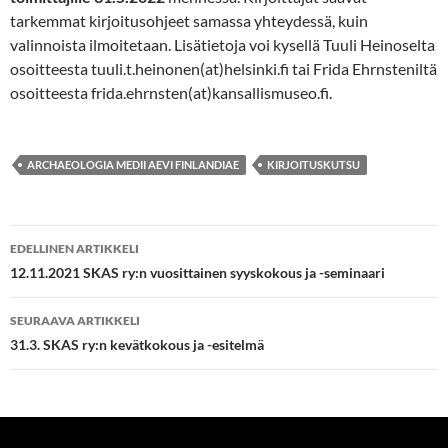
tarkemmat kirjoitusohjeet samassa yhteydessä, kuin
valinnoista ilmoitetaan. Lisätietoja voi kysellä Tuuli Heinoselta
osoitteesta tuuli.t.heinonen(at)helsinki.fi tai Frida Ehrnsteniltä
osoitteesta frida.ehrnsten(at)kansallismuseo.fi.
ARCHAEOLOGIA MEDII AEVI FINLANDIAE
KIRJOITUSKUTSU
Artikkelien
EDELLINEN ARTIKKELI
selaus
12.11.2021 SKAS ry:n vuosittainen syyskokous ja -seminaari
SEURAAVA ARTIKKELI
31.3. SKAS ry:n kevätkokous ja -esitelmä