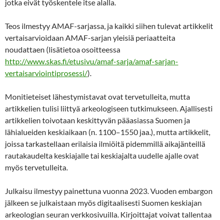
jotka eivät työskentele itse alalla.
Teos ilmestyy AMAF-sarjassa, ja kaikki siihen tulevat artikkelit
vertaisarvioidaan AMAF-sarjan yleisiä periaatteita
noudattaen (lisätietoa osoitteessa
http://www.skas.fi/etusivu/amaf-sarja/amaf-sarjan-
vertaisarviointiprosessi/
).
Monitieteiset lähestymistavat ovat tervetulleita, mutta
artikkelien tulisi liittyä arkeologiseen tutkimukseen. Ajallisesti
artikkelien toivotaan keskittyvän pääasiassa Suomen ja
lähialueiden keskiaikaan (n. 1100–1550 jaa.), mutta artikkelit,
joissa tarkastellaan erilaisia ilmiöitä pidemmillä aikajänteillä
rautakaudelta keskiajalle tai keskiajalta uudelle ajalle ovat
myös tervetulleita.
Julkaisu ilmestyy painettuna vuonna 2023. Vuoden embargon
jälkeen se julkaistaan myös digitaalisesti Suomen keskiajan
arkeologian seuran verkkosivuilla. Kirjoittajat voivat tallentaa