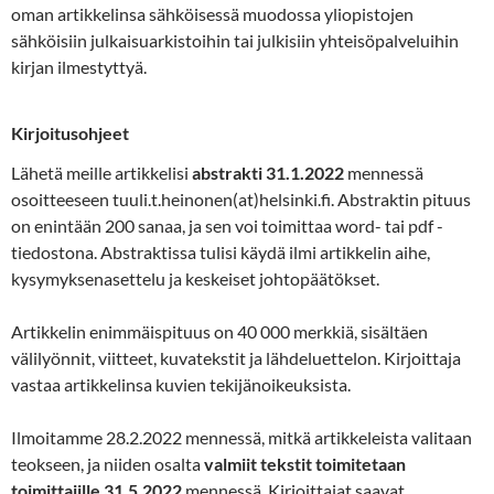
oman artikkelinsa sähköisessä muodossa yliopistojen
sähköisiin julkaisuarkistoihin tai julkisiin yhteisöpalveluihin
kirjan ilmestyttyä.
Kirjoitusohjeet
Lähetä meille artikkelisi
abstrakti 31.1.2022
mennessä
osoitteeseen tuuli.t.heinonen(at)helsinki.fi. Abstraktin pituus
on enintään 200 sanaa, ja sen voi toimittaa word- tai pdf -
tiedostona. Abstraktissa tulisi käydä ilmi artikkelin aihe,
kysymyksenasettelu ja keskeiset johtopäätökset.
Artikkelin enimmäispituus on 40 000 merkkiä, sisältäen
välilyönnit, viitteet, kuvatekstit ja lähdeluettelon. Kirjoittaja
vastaa artikkelinsa kuvien tekijänoikeuksista.
Ilmoitamme 28.2.2022 mennessä, mitkä artikkeleista valitaan
teokseen, ja niiden osalta
valmiit tekstit toimitetaan
toimittajille 31.5.2022
mennessä. Kirjoittajat saavat