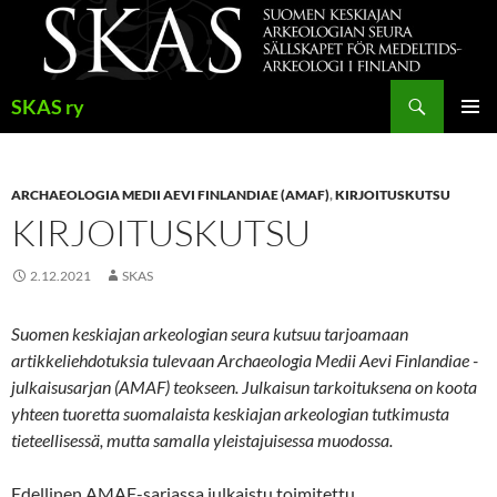
Siirry
sisältöön
Haku
SKAS ry
ENSISIJ
VALIKK
ARCHAEOLOGIA MEDII AEVI FINLANDIAE (AMAF)
,
KIRJOITUSKUTSU
KIRJOITUSKUTSU
2.12.2021
SKAS
Suomen keskiajan arkeologian seura kutsuu tarjoamaan
artikkeliehdotuksia tulevaan Archaeologia Medii Aevi Finlandiae -
julkaisusarjan (AMAF) teokseen. Julkaisun tarkoituksena on koota
yhteen tuoretta suomalaista keskiajan arkeologian tutkimusta
tieteellisessä, mutta samalla yleistajuisessa muodossa.
Edellinen AMAF-sarjassa julkaistu toimitettu