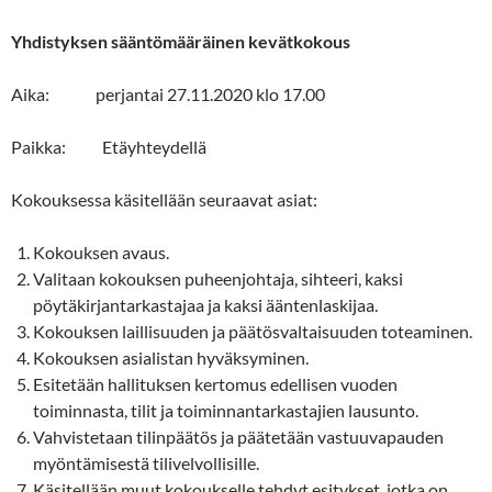
Yhdistyksen sääntömääräinen kevätkokous
Aika: perjantai 27.11.2020 klo 17.00
Paikka: Etäyhteydellä
Kokouksessa käsitellään seuraavat asiat:
Kokouksen avaus.
Valitaan kokouksen puheenjohtaja, sihteeri, kaksi
pöytäkirjantarkastajaa ja kaksi ääntenlaskijaa.
Kokouksen laillisuuden ja päätösvaltaisuuden toteaminen.
Kokouksen asialistan hyväksyminen.
Esitetään hallituksen kertomus edellisen vuoden
toiminnasta, tilit ja toiminnantarkastajien lausunto.
Vahvistetaan tilinpäätös ja päätetään vastuuvapauden
myöntämisestä tilivelvollisille.
Käsitellään muut kokoukselle tehdyt esitykset, jotka on