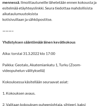
mennessä
. Ilmoittautuneille lähetetään ennen kokousta ja
esitelmää etäyhteyslinkki. Seura tiedottaa mahdollisista
aikataulumuutoksista
kotisivuillaan ja sähköpostitse.
———–
Yhdistyksen sääntömääräinen kevätkokous
Aika: torstai 31.3.2022 klo 17:00
Paikka: Geotalo, Akatemiankatu 1, Turku (Zoom-
videopuhelun välityksellä)
Kokouksessa käsitellään seuraavat asiat:
1. Kokouksen avaus.
2. Valitaan kokouksen puheenjohtaja, sihteeri, kaksi