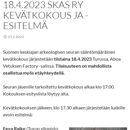
18.4.2023 SKAS RY
KEVÄTKOKOUS JA -
ESITELMÄ
25.2.2023
Suomen keskiajan arkeologisen seuran sääntömääräinen
kevätkokous järjestetään
tiistaina 18.4.2023
Turussa, Aboa
Vetuksen Factory -salissa.
Tilaisuuteen on mahdollista
osallistua myös etäyhteydellä.
Seuran jäsenille tarkoitettu kevätkokous alkaa klo 17.00.
Kokouksen esityslista löytyy alta.
Kevätkokouksen jälkeen, klo 17.30 alkaen järjestetään kaikille
avoin esitelmä:
Eeva Raike
(Turun yliopisto,