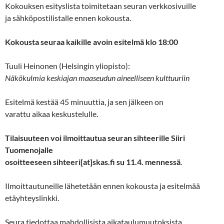
Kokouksen esityslista toimitetaan seuran verkkosivuille
ja sähköpostilistalle ennen kokousta.
Kokousta seuraa kaikille avoin esitelmä klo 18:00
Tuuli Heinonen (Helsingin yliopisto):
Näkökulmia keskiajan maaseudun aineelliseen kulttuuriin
Esitelmä kestää 45 minuuttia, ja sen jälkeen on
varattu aikaa keskustelulle.
Tilaisuuteen voi ilmoittautua seuran sihteerille Siiri
Tuomenojalle
osoitteeseen sihteeri[at]skas.fi su 11.4. mennessä
.
Ilmoittautuneille lähetetään ennen kokousta ja esitelmää
etäyhteyslinkki.
Seura tiedottaa mahdollisista aikataulumuutoksista