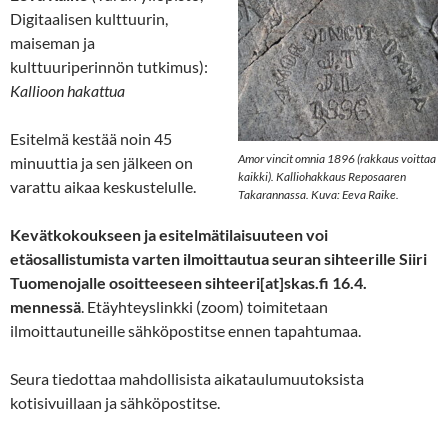
Digitaalisen kulttuurin,
maiseman ja
kulttuuriperinnön tutkimus):
Kallioon hakattua
Esitelmä kestää noin 45
Amor vincit omnia 1896 (rakkaus voittaa
minuuttia ja sen jälkeen on
kaikki). Kalliohakkaus Reposaaren
varattu aikaa keskustelulle.
Takarannassa. Kuva: Eeva Raike.
Kevätkokoukseen ja esitelmätilaisuuteen voi
etäosallistumista varten ilmoittautua seuran sihteerille Siiri
Tuomenojalle osoitteeseen sihteeri[at]skas.fi 16.4.
mennessä
. Etäyhteyslinkki (zoom) toimitetaan
ilmoittautuneille sähköpostitse ennen tapahtumaa.
Seura tiedottaa mahdollisista aikataulumuutoksista
kotisivuillaan ja sähköpostitse.