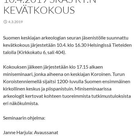
KEVÄTKOKOUS
4.3.2019
Suomen keskiajan arkeologian seuran jäsenistölle suunnattu
kevätkokous järjestetään 10.4. klo 16.30 Helsingissä Tieteiden
talolla (Kirkkokatu 6, sali 404).
Kokouksen jälkeen järjestetään klo 17.15 alkaen
miniseminaari, jonka aiheena on keskiajan Koroinen. Turun
Koroistenniemellä sijaitsi 1200-luvulla Suomen ensimmäinen
kirkollinen keskus ja piispanistuin. Miniseminaarissa
arkeologit kertovat kohteen tuoreimmista tutkimustuloksista
eri näkökulmista.
Seminaarin ohjelma:
Janne Harjula: Avaussanat