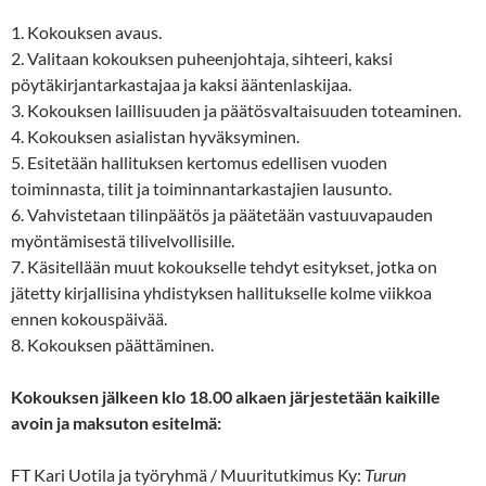
1. Kokouksen avaus.
2. Valitaan kokouksen puheenjohtaja, sihteeri, kaksi
pöytäkirjantarkastajaa ja kaksi ääntenlaskijaa.
3. Kokouksen laillisuuden ja päätösvaltaisuuden toteaminen.
4. Kokouksen asialistan hyväksyminen.
5. Esitetään hallituksen kertomus edellisen vuoden
toiminnasta, tilit ja toiminnantarkastajien lausunto.
6. Vahvistetaan tilinpäätös ja päätetään vastuuvapauden
myöntämisestä tilivelvollisille.
7. Käsitellään muut kokoukselle tehdyt esitykset, jotka on
jätetty kirjallisina yhdistyksen hallitukselle kolme viikkoa
ennen kokouspäivää.
8. Kokouksen päättäminen.
Kokouksen jälkeen klo 18.00 alkaen järjestetään kaikille
avoin ja maksuton esitelmä:
FT Kari Uotila ja työryhmä / Muuritutkimus Ky:
Turun