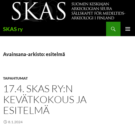
Siirry
sisältöön
Haku
SKAS ry
ENSISIJ
VALIKK
Avainsana-arkisto: esitelmä
TAPAHTUMAT
17.4. SKAS RY:N
KEVÄTKOKOUS JA
ESITELMÄ
8.1.2024