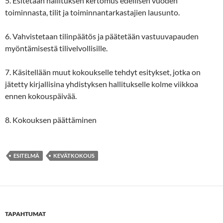
5. Esitetään hallituksen kertomus edellisen vuoden
toiminnasta, tilit ja toiminnantarkastajien lausunto.
6. Vahvistetaan tilinpäätös ja päätetään vastuuvapauden
myöntämisestä tilivelvollisille.
7. Käsitellään muut kokoukselle tehdyt esitykset, jotka on
jätetty kirjallisina yhdistyksen hallitukselle kolme viikkoa
ennen kokouspäivää.
8. Kokouksen päättäminen
ESITELMÄ
KEVÄTKOKOUS
TAPAHTUMAT