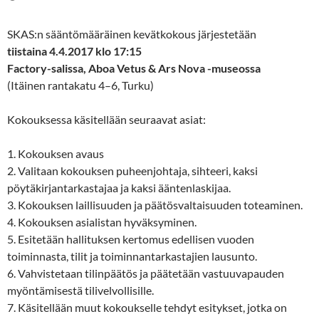
SKAS:n sääntömääräinen kevätkokous järjestetään
tiistaina 4.4.2017 klo 17:15
Factory-salissa, Aboa Vetus & Ars Nova -museossa
(Itäinen rantakatu 4–6, Turku)
Kokouksessa käsitellään seuraavat asiat:
1. Kokouksen avaus
2. Valitaan kokouksen puheenjohtaja, sihteeri, kaksi
pöytäkirjantarkastajaa ja kaksi ääntenlaskijaa.
3. Kokouksen laillisuuden ja päätösvaltaisuuden toteaminen.
4. Kokouksen asialistan hyväksyminen.
5. Esitetään hallituksen kertomus edellisen vuoden
toiminnasta, tilit ja toiminnantarkastajien lausunto.
6. Vahvistetaan tilinpäätös ja päätetään vastuuvapauden
myöntämisestä tilivelvollisille.
7. Käsitellään muut kokoukselle tehdyt esitykset, jotka on