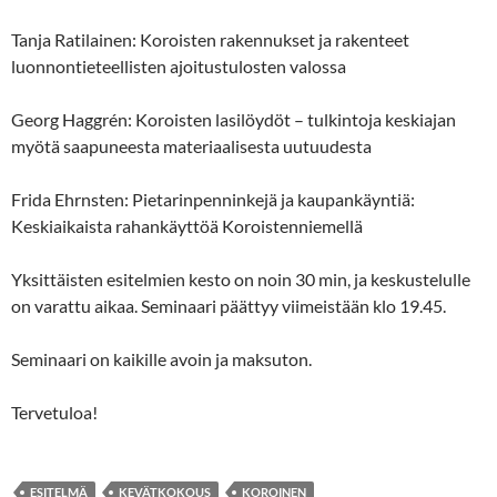
Tanja Ratilainen: Koroisten rakennukset ja rakenteet
luonnontieteellisten ajoitustulosten valossa
Georg Haggrén: Koroisten lasilöydöt – tulkintoja keskiajan
myötä saapuneesta materiaalisesta uutuudesta
Frida Ehrnsten: Pietarinpenninkejä ja kaupankäyntiä:
Keskiaikaista rahankäyttöä Koroistenniemellä
Yksittäisten esitelmien kesto on noin 30 min, ja keskustelulle
on varattu aikaa. Seminaari päättyy viimeistään klo 19.45.
Seminaari on kaikille avoin ja maksuton.
Tervetuloa!
ESITELMÄ
KEVÄTKOKOUS
KOROINEN