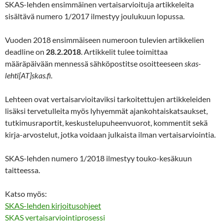
SKAS-lehden ensimmäinen vertaisarvioituja artikkeleita
sisältävä numero 1/2017 ilmestyy joulukuun lopussa.
Vuoden 2018 ensimmäiseen numeroon tulevien artikkelien
deadline on
28.2.2018
. Artikkelit tulee toimittaa
määräpäivään mennessä sähköpostitse osoitteeseen
skas-
lehti[AT]skas.fi
.
Lehteen ovat vertaisarvioitaviksi tarkoitettujen artikkeleiden
lisäksi tervetulleita myös lyhyemmät ajankohtaiskatsaukset,
tutkimusraportit, keskustelupuheenvuorot, kommentit sekä
kirja-arvostelut, jotka voidaan julkaista ilman vertaisarviointia.
SKAS-lehden numero 1/2018 ilmestyy touko-kesäkuun
taitteessa.
Katso myös:
SKAS-lehden kirjoitusohjeet
SKAS vertaisarviointiprosessi