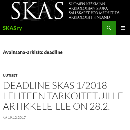
Siirry
sisältöön
Haku
SKAS ry
ENSISIJ
VALIKK
Avainsana-arkisto: deadline
UUTISET
DEADLINE SKAS 1/2018 -
LEHTEEN TARKOITETUILLE
ARTIKKELEILLE ON 28.2.
19.12.2017