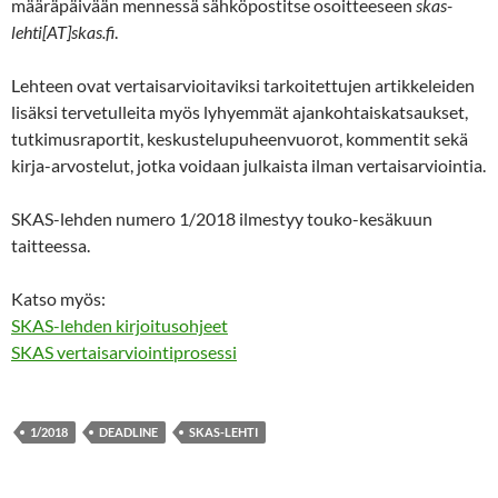
määräpäivään mennessä sähköpostitse osoitteeseen
skas-
lehti[AT]skas.fi
.
Lehteen ovat vertaisarvioitaviksi tarkoitettujen artikkeleiden
lisäksi tervetulleita myös lyhyemmät ajankohtaiskatsaukset,
tutkimusraportit, keskustelupuheenvuorot, kommentit sekä
kirja-arvostelut, jotka voidaan julkaista ilman vertaisarviointia.
SKAS-lehden numero 1/2018 ilmestyy touko-kesäkuun
taitteessa.
Katso myös:
SKAS-lehden kirjoitusohjeet
SKAS vertaisarviointiprosessi
1/2018
DEADLINE
SKAS-LEHTI