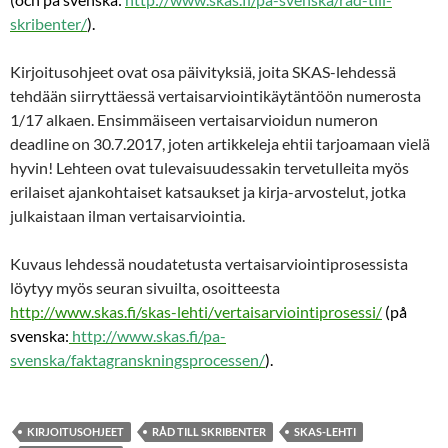
skribenter/
).
Kirjoitusohjeet ovat osa päivityksiä, joita SKAS-lehdessä
tehdään siirryttäessä vertaisarviointikäytäntöön numerosta
1/17 alkaen. Ensimmäiseen vertaisarvioidun numeron
deadline on 30.7.2017, joten artikkeleja ehtii tarjoamaan vielä
hyvin! Lehteen ovat tulevaisuudessakin tervetulleita myös
erilaiset ajankohtaiset katsaukset ja kirja-arvostelut, jotka
julkaistaan ilman vertaisarviointia.
Kuvaus lehdessä noudatetusta vertaisarviointiprosessista
löytyy myös seuran sivuilta, osoitteesta
http://www.skas.fi/skas-lehti/vertaisarviointiprosessi/
(på
svenska:
http://www.skas.fi/pa-
svenska/faktagranskningsprocessen/
).
KIRJOITUSOHJEET
RÅD TILL SKRIBENTER
SKAS-LEHTI