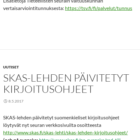
Lisätietoja Tieteellisten seurain valtuuskunnan
vertaisarviointitunnuksesta:
https://tsv.fi/fi/palvelut/tunnus
UUTISET
SKAS-LEHDEN PÄIVITETYT
KIRJOITUSOHJEET
8.5.2017
SKAS-lehden päivitetyt suomenkieliset kirjoitusohjeet
löytyvät nyt seuran verkkosivuilta osoitteesta
http://www.skas.fi/skas-lehti/skas-lehden-kirjoitusohjeet/
(och på svenska:
http://www.skas.fi/pa-svenska/rad-till-