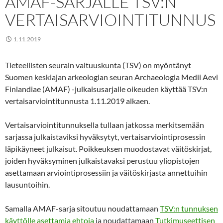
AMAF-SARJALLE TSV:N
VERTAISARVIOINTITUNNUS
1.11.2019
Tieteellisten seurain valtuuskunta (TSV) on myöntänyt
Suomen keskiajan arkeologian seuran Archaeologia Medii Aevi
Finlandiae (AMAF) -julkaisusarjalle oikeuden käyttää TSV:n
vertaisarviointitunnusta 1.11.2019 alkaen.
Vertaisarviointitunnuksella tullaan jatkossa merkitsemään
sarjassa julkaistaviksi hyväksytyt, vertaisarviointiprosessin
läpikäyneet julkaisut. Poikkeuksen muodostavat väitöskirjat,
joiden hyväksyminen julkaistavaksi perustuu yliopistojen
asettamaan arviointiprosessiin ja väitöskirjasta annettuihin
lausuntoihin.
Samalla AMAF-sarja sitoutuu noudattamaan
TSV:n tunnuksen
käyttölle asettamia ehtoja
ja noudattamaan
Tutkimuseettisen