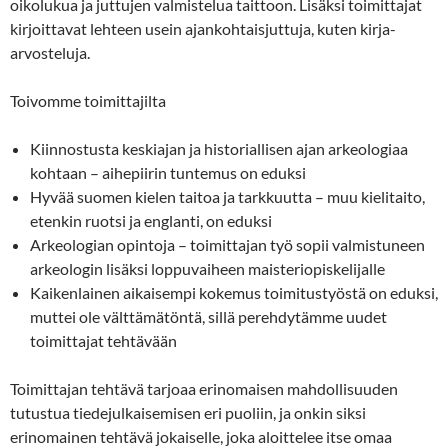
oikolukua ja juttujen valmistelua taittoon. Lisäksi toimittajat
kirjoittavat lehteen usein ajankohtaisjuttuja, kuten kirja-
arvosteluja.
Toivomme toimittajilta
Kiinnostusta keskiajan ja historiallisen ajan arkeologiaa
kohtaan – aihepiirin tuntemus on eduksi
Hyvää suomen kielen taitoa ja tarkkuutta – muu kielitaito,
etenkin ruotsi ja englanti, on eduksi
Arkeologian opintoja – toimittajan työ sopii valmistuneen
arkeologin lisäksi loppuvaiheen maisteriopiskelijalle
Kaikenlainen aikaisempi kokemus toimitustyöstä on eduksi,
muttei ole välttämätöntä, sillä perehdytämme uudet
toimittajat tehtävään
Toimittajan tehtävä tarjoaa erinomaisen mahdollisuuden
tutustua tiedejulkaisemisen eri puoliin, ja onkin siksi
erinomainen tehtävä jokaiselle, joka aloittelee itse omaa