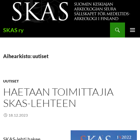
Siirry
sisältöön
Haku
SKAS ry
ENSISIJ
VALIKK
Aihearkisto: uutiset
UUTISET
HAETAAN TOIMITTAJIA
SKAS-LEHTEEN
18.12.2023
SKAS-lehti hakee