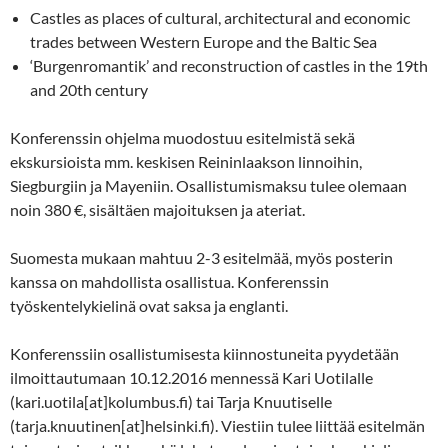
Castles as places of cultural, architectural and economic
trades between Western Europe and the Baltic Sea
‘Burgenromantik’ and reconstruction of castles in the 19th
and 20th century
Konferenssin ohjelma muodostuu esitelmistä sekä
ekskursioista mm. keskisen Reininlaakson linnoihin,
Siegburgiin ja Mayeniin. Osallistumismaksu tulee olemaan
noin 380 €, sisältäen majoituksen ja ateriat.
Suomesta mukaan mahtuu 2-3 esitelmää, myös posterin
kanssa on mahdollista osallistua. Konferenssin
työskentelykielinä ovat saksa ja englanti.
Konferenssiin osallistumisesta kiinnostuneita pyydetään
ilmoittautumaan 10.12.2016 mennessä Kari Uotilalle
(kari.uotila[at]kolumbus.fi) tai Tarja Knuutiselle
(tarja.knuutinen[at]helsinki.fi). Viestiin tulee liittää esitelmän