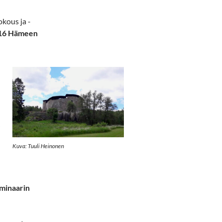
kous ja -
–16 Hämeen
i
Kuva: Tuuli Heinonen
eminaarin