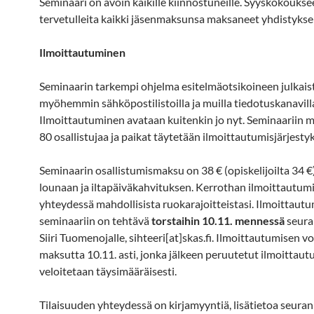
Seminaari on avoin kaikille kiinnostuneille. Syyskokoukse
tervetulleita kaikki jäsenmaksunsa maksaneet yhdistykse
Ilmoittautuminen
Seminaarin tarkempi ohjelma esitelmäotsikoineen julkaist
myöhemmin sähköpostilistoilla ja muilla tiedotuskanavill
Ilmoittautuminen avataan kuitenkin jo nyt. Seminaariin 
80 osallistujaa ja paikat täytetään ilmoittautumisjärjesty
Seminaarin osallistumismaksu on 38 € (opiskelijoilta 34 €)
lounaan ja iltapäiväkahvituksen. Kerrothan ilmoittautum
yhteydessä mahdollisista ruokarajoitteistasi. Ilmoittaut
seminaariin on tehtävä
torstaihin 10.11. mennessä
seuran
Siiri Tuomenojalle, sihteeri[at]skas.fi. Ilmoittautumisen v
maksutta 10.11. asti, jonka jälkeen peruutetut ilmoittaut
veloitetaan täysimääräisesti.
Tilaisuuden yhteydessä on kirjamyyntiä, lisätietoa seuran