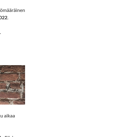
tömääräinen
2022
.
.
tu aikaa