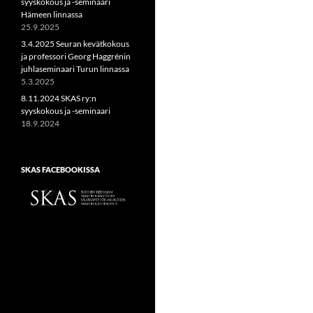
syyskokous ja -seminaari
Hämeen linnassa
25.9.2025
3.4.2025 Seuran kevätkokous
ja professori Georg Haggrénin
juhlaseminaari Turun linnassa
5.3.2025
8.11.2024 SKAS ry:n
syyskokous ja -seminaari
18.9.2024
SKAS FACEBOOKISSA