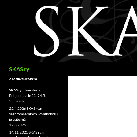
Siirry
sisältöön
Haku
SKAS ry
AJANKOHTAISTA
SKAS ry:n kevätretki
Pohjanmaalle 23.-24.5.
5.5.2026
22.4.2026 SKAS ry:n
sääntömääräinen kevätkokous
ja esitelmä
12.3.2026
14.11.2025 SKAS ry:n