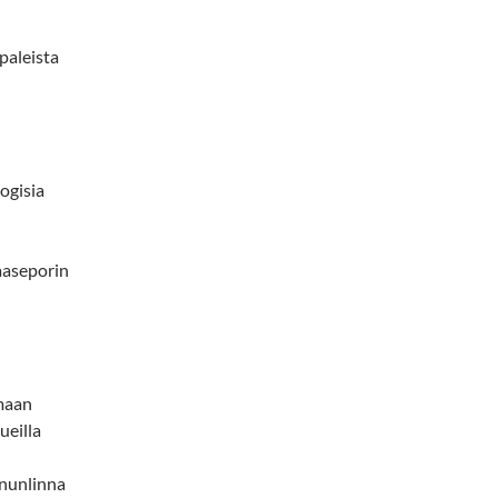
rpaleista
ogisia
aaseporin
nmaan
ueilla
ununlinna