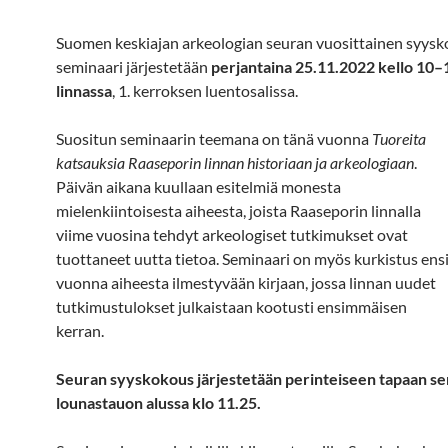
Suomen keskiajan arkeologian seuran vuosittainen syysko
seminaari järjestetään
perjantaina 25.11.2022 kello 10
linnassa
, 1. kerroksen luentosalissa.
Suositun seminaarin teemana on tänä vuonna
Tuoreita
katsauksia Raaseporin linnan historiaan ja arkeologiaan
.
Päivän aikana kuullaan esitelmiä monesta
mielenkiintoisesta aiheesta, joista Raaseporin linnalla
viime vuosina tehdyt arkeologiset tutkimukset ovat
tuottaneet uutta tietoa. Seminaari on myös kurkistus ens
vuonna aiheesta ilmestyvään kirjaan, jossa linnan uudet
tutkimustulokset julkaistaan kootusti ensimmäisen
kerran.
Seuran syyskokous järjestetään perinteiseen tapaan s
lounastauon alussa klo 11.25.