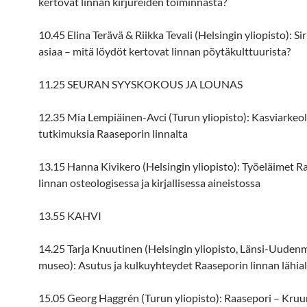
kertovat linnan kirjureiden toiminnasta?
10.45 Elina Terävä & Riikka Tevali (Helsingin yliopisto): Si
asiaa – mitä löydöt kertovat linnan pöytäkulttuurista?
11.25 SEURAN SYYSKOKOUS JA LOUNAS
12.35 Mia Lempiäinen-Avci (Turun yliopisto): Kasviarkeol
tutkimuksia Raaseporin linnalta
13.15 Hanna Kivikero (Helsingin yliopisto): Työeläimet R
linnan osteologisessa ja kirjallisessa aineistossa
13.55 KAHVI
14.25 Tarja Knuutinen (Helsingin yliopisto, Länsi-Uude
museo): Asutus ja kulkuyhteydet Raaseporin linnan lähial
15.05 Georg Haggrén (Turun yliopisto): Raasepori – Kru