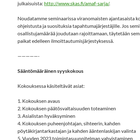
julkaisuista:
http://www.skas.fi/amaf-sarja/
.
Noudatamme seminaarissa viranomaisten ajantasaista k
ohjeistusta ja suosituksia tapahtumajärjestäjille. Jos sem
osallistujamäärää joudutaan rajoittamaan, täytetään sem
paikat edelleen ilmoittautumisjärjestyksessä.
—————-
Sääntömääräinen syyskokous
Kokouksessa käsiteltävät asiat:
1. Kokouksen avaus
2. Kokouksen päätösvaltaisuuden toteaminen
3. Asialistan hyväksyminen
4. Kokouksen puheenjohtajan, sihteerin, kahden
pöytäkirjantarkastajan ja kahden ääntenlaskijan valinta
5. Vuoden 2023 toimintasuunnitelman vahvistaminen