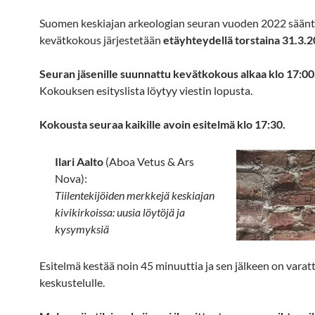
Suomen keskiajan arkeologian seuran vuoden 2022 sään
kevätkokous järjestetään
etäyhteydellä torstaina 31.3.
Seuran jäsenille suunnattu kevätkokous alkaa klo 17:00
Kokouksen esityslista löytyy viestin lopusta.
Kokousta seuraa kaikille avoin esitelmä klo 17:30.
Ilari Aalto
(Aboa Vetus & Ars
Nova):
Tiilentekijöiden merkkejä keskiajan
kivikirkoissa: uusia löytöjä ja
kysymyksiä
Esitelmä kestää noin 45 minuuttia ja sen jälkeen on varat
keskustelulle.