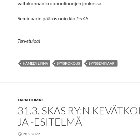
valtakunnan kruununlinnojen joukossa
Seminaarin päätös noin klo 15.45.
Tervetuloa!
HÄMEEN LINNA
SYYSKOKOUS
SYYSSEMINAARI
TAPAHTUMAT
31.3. SKAS RY:N KEVÄTK
JA -ESITELMÄ
28.2.2022