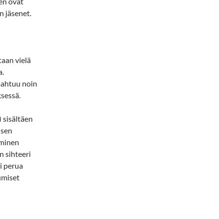
en ovat
n jäsenet.
aan vielä
a.
mahtuu noin
ksessä.
 sisältäen
isen
uminen
 sihteeri
oi perua
umiset