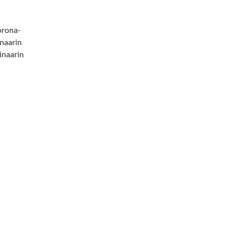
orona-
inaarin
inaarin